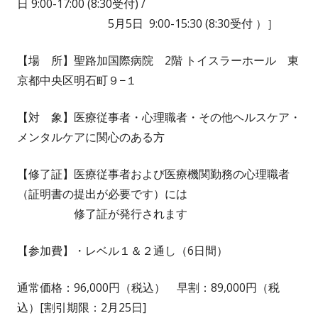
日 9:00-17:00 (8:30受付) /
5
月
5日
9:00-15:30 (8
:
30受付 ）］
【場 所】聖路加国際病院 2階 トイスラーホール
東
京都中央区明石町９−１
【対 象】医療従事者・心理職者・その他
ヘルスケア・
メンタルケアに関心のある方
【修了証】医療従事者
および医療機関勤務の心理職者
（証明書の提出が必要です）には
修了証が発行されます
【参加費】・レベル１＆２通し（6日間）
通常価格：
96,000円（税込） 早割：89,000円（税
込）[割引期限：2月25日]