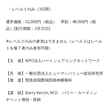
・レベル１のみ（3日間）
通常価格：
52,000円（税込）
早割：48,000円（税
込）[割引期限：2月25日]
※
レベル２のみの参加はできません（レベル２はレベル
１を修了
者のみ参加可能
）
【主 催】NPO
法人
ハートシェアリングネットワーク
【
共 催
】一般社団法人ヒューマンバリュー総合研究所
【後 援】
聖路加国際病院精神腫瘍科
【講 師】
Barry Kerzin, M.D.
バリー・カーズィン
チベット僧侶・医師