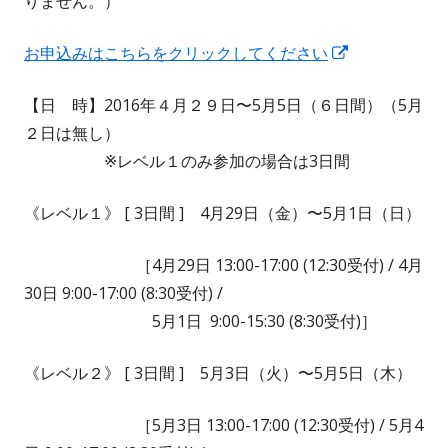
りません。）
お申込みはこちらをクリックしてください
新
し
【日 時】
2016
年４月２９日〜
5
月
5
日（６日間）（
5
月
い
２日は無し）
ウ
※レベル１のみ参加の場合は
3
日間
ィ
ン
《
レベル１
》
[ 3日間 ] 4月29日（金）〜5月1日（
日
）
ド
ウ
［4月29日 13:00-17:00 (12:30受付) / 4
月
で
30日 9:00-17:00 (8:30受付) /
開
5月1日 9:00-15:30 (8:30受付
)
］
き
ま
《
レベル２
》
[ 3日間 ] 5月3日（
火
）〜5月5日（
木
）
す
［5月3日 13:00-17:00 (12:30受付) /
5
月
4