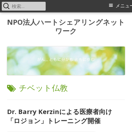
検
メ
メニュ
索:
イ
コ
NPO法人ハートシェアリングネット
ン
ワーク
ン
テ
メ
ン
ツ
ニ
へ
ス
ュ
キ
ー
ッ
タ
チベット仏教
プ
グ:
Dr. Barry Kerzinによる医療者向け
「ロジョン」トレーニング開催